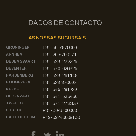
DADOS DE CONTACTO
AS NOSSAS SUCURSAIS
+31-50-7979000
GRONINGEN
+31-26-8700171
ARNHEM
+31-523-232225
DEDEMSVAART
+31-570-626325
DEVENTER
+31-523-261448
HARDENBERG
+31-528-870002
HOOGEVEEN
+31-545-291229
NEEDE
+31-541-535456
OLDENZAAL
+31-571-273332
TWELLO
+31-30-8700003
UTREQUE
+49-59246809130
BAD BENTHEIM