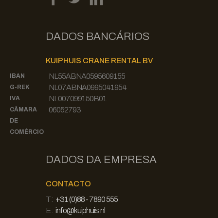
DADOS BANCÁRIOS
KUIPHUIS CRANE RENTAL BV
NL55ABNA0595609155
IBAN
NL07ABNA0995041954
G-REK
NL007099150B01
IVA
06052793
CÂMARA
DE
COMÉRCIO
DADOS DA EMPRESA
CONTACTO
T:
+31 (0)88 - 7890 555
E:
info@kuiphuis.nl