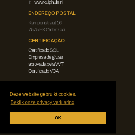
I:
www.kuiphuis.nl
ENDEREÇO POSTAL
Kampenstraat 16
7575 EK Oldenzaal
CERTIFICAÇÃO
Certificado SCL
Empresa de gruas
aprovada pela VVT
Certificado VCA
JURÍDICO
Deze website gebruikt cookies.
Declaração de exoneração de
Bekijk onze privacy verklaring
responsabilidade
Política de privacidade
OK
Termos e condições gerais