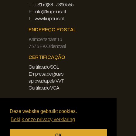
T:
+31 (0)88 - 7890 555
E:
info@kuiphuis.nl
I:
www.kuiphuis.nl
ENDEREÇO POSTAL
Kampenstraat 16
7575 EK Oldenzaal
CERTIFICAÇÃO
Certificado SCL
Empresa de gruas
aprovada pela VVT
Certificado VCA
JURÍDICO
Deze website gebruikt cookies.
Declaração de exoneração de
Bekijk onze privacy verklaring
responsabilidade
Política de privacidade
OK