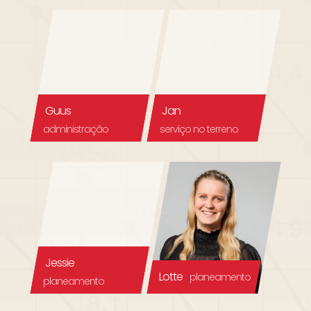
Guus
Jan
administração
serviço no terreno
Jessie
Lotte
planeamento
planeamento