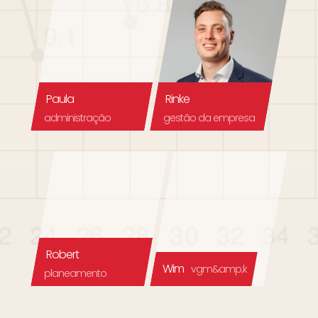
Paula
Rinke
administração
gestão da empresa
Robert
Wim
vgm&amp;k
planeamento