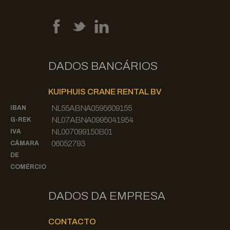
DADOS BANCÁRIOS
KUIPHUIS CRANE RENTAL BV
NL55ABNA0595609155
IBAN
NL07ABNA0995041954
G-REK
NL007099150B01
IVA
06052793
CÂMARA
DE
COMÉRCIO
DADOS DA EMPRESA
CONTACTO