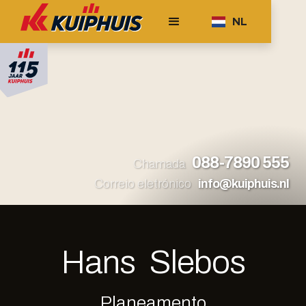
NL
088-7890 555
Chamada
Correio eletrónico
info@kuiphuis.nl
Hans
Slebos
Planeamento