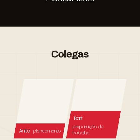
Colegas
Bart
preparação do
Anita
planeamento
trabalho