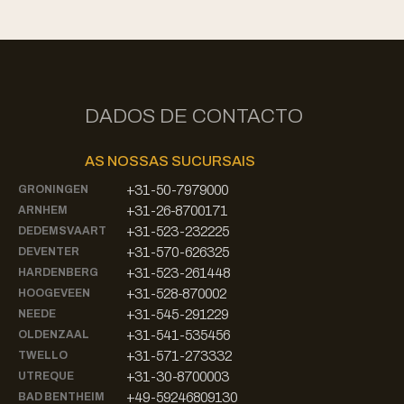
DADOS DE CONTACTO
AS NOSSAS SUCURSAIS
+31-50-7979000
GRONINGEN
+31-26-8700171
ARNHEM
+31-523-232225
DEDEMSVAART
+31-570-626325
DEVENTER
+31-523-261448
HARDENBERG
+31-528-870002
HOOGEVEEN
+31-545-291229
NEEDE
+31-541-535456
OLDENZAAL
+31-571-273332
TWELLO
+31-30-8700003
UTREQUE
+49-59246809130
BAD BENTHEIM