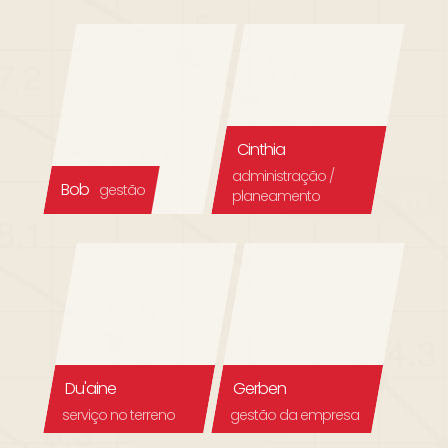
Cinthia
administração /
Bob
gestão
planeamento
Du'aine
Gerben
serviço no terreno
gestão da empresa