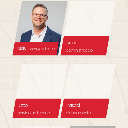
Nienke
Niels
serviço interno
administração
Otto
Pascal
serviço no terreno
planeamento