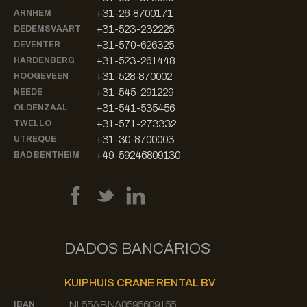
+31-26-8700171
ARNHEM
+31-523-232225
DEDEMSVAART
+31-570-626325
DEVENTER
+31-523-261448
HARDENBERG
+31-528-870002
HOOGEVEEN
+31-545-291229
NEEDE
+31-541-535456
OLDENZAAL
+31-571-273332
TWELLO
+31-30-8700003
UTREQUE
+49-59246809130
BAD BENTHEIM
DADOS BANCÁRIOS
KUIPHUIS CRANE RENTAL BV
NL55ABNA0595609155
IBAN