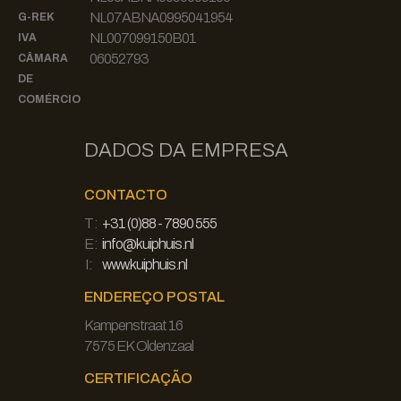
NL07ABNA0995041954
G-REK
NL007099150B01
IVA
06052793
CÂMARA
DE
COMÉRCIO
DADOS DA EMPRESA
CONTACTO
T:
+31 (0)88 - 7890 555
E:
info@kuiphuis.nl
I:
www.kuiphuis.nl
ENDEREÇO POSTAL
Kampenstraat 16
7575 EK Oldenzaal
CERTIFICAÇÃO