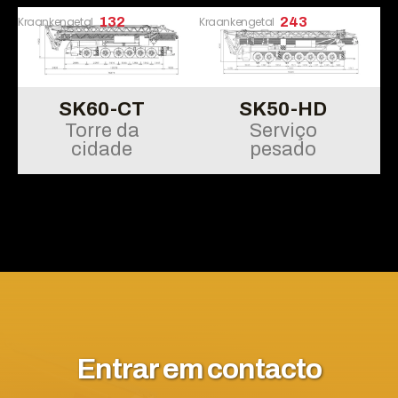
Kraankengetal
132
Kraankengetal
243
SK60-CT
SK50-HD
Torre da
Serviço
cidade
pesado
Entrar em contacto