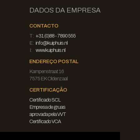
DADOS DA EMPRESA
CONTACTO
T:
+31 (0)88 - 7890 555
E:
info@kuiphuis.nl
I:
www.kuiphuis.nl
ENDEREÇO POSTAL
Kampenstraat 16
7575 EK Oldenzaal
CERTIFICAÇÃO
Certificado SCL
Empresa de gruas
aprovada pela VVT
Certificado VCA
JURÍDICO