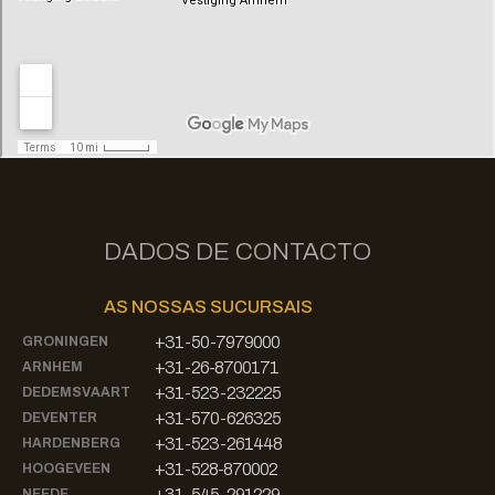
DADOS DE CONTACTO
AS NOSSAS SUCURSAIS
+31-50-7979000
GRONINGEN
+31-26-8700171
ARNHEM
+31-523-232225
DEDEMSVAART
+31-570-626325
DEVENTER
+31-523-261448
HARDENBERG
+31-528-870002
HOOGEVEEN
+31-545-291229
NEEDE