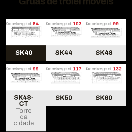
Gruas de trólei móveis
Kraankengetal
84
Kraankengetal
103
Kraankengetal
99
SK40
SK44
SK48
Kraankengetal
99
Kraankengetal
117
Kraankengetal
132
SK48-
SK50
SK60
CT
Torre
da
cidade