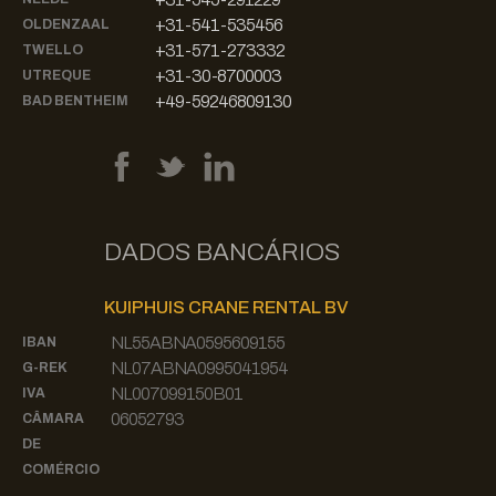
+31-541-535456
OLDENZAAL
+31-571-273332
TWELLO
+31-30-8700003
UTREQUE
+49-59246809130
BAD BENTHEIM
DADOS BANCÁRIOS
KUIPHUIS CRANE RENTAL BV
NL55ABNA0595609155
IBAN
NL07ABNA0995041954
G-REK
NL007099150B01
IVA
06052793
CÂMARA
DE
COMÉRCIO