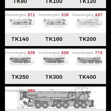
TK90
TK100
TK120
Kraankengetal
271
Kraankengetal
319
Kraankengetal
457
TK140
TK160
TK200
Kraankengetal
538
Kraankengetal
628
Kraankengetal
773
TK250
TK300
TK400
Kraankengetal
980