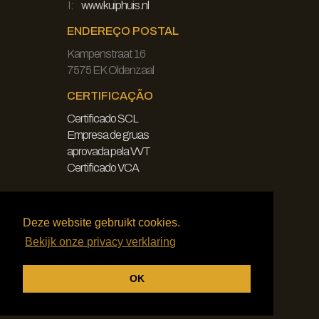
I:
www.kuiphuis.nl
ENDEREÇO POSTAL
Kampenstraat 16
7575 EK Oldenzaal
CERTIFICAÇÃO
Certificado SCL
Empresa de gruas
aprovada pela VVT
Certificado VCA
JURÍDICO
Deze website gebruikt cookies.
Declaração de exoneração de
Bekijk onze privacy verklaring
responsabilidade
Política de privacidade
OK
Termos e condições gerais