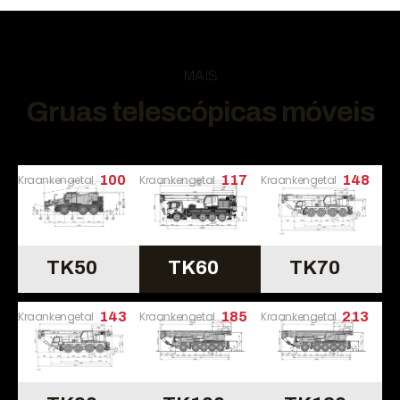
MAIS
Gruas telescópicas móveis
Kraankengetal
100
Kraankengetal
117
Kraankengetal
148
TK50
TK60
TK70
Kraankengetal
143
Kraankengetal
185
Kraankengetal
213