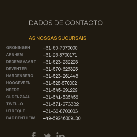
DADOS DE CONTACTO
AS NOSSAS SUCURSAIS
+31-50-7979000
GRONINGEN
+31-26-8700171
ARNHEM
+31-523-232225
DEDEMSVAART
+31-570-626325
DEVENTER
+31-523-261448
HARDENBERG
+31-528-870002
HOOGEVEEN
+31-545-291229
NEEDE
+31-541-535456
OLDENZAAL
+31-571-273332
TWELLO
+31-30-8700003
UTREQUE
+49-59246809130
BAD BENTHEIM