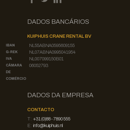
DADOS BANCÁRIOS
KUIPHUIS CRANE RENTAL BV
NL55ABNA0595609155
IBAN
NL07ABNA0995041954
G-REK
NL007099150B01
IVA
06052793
CÂMARA
DE
COMÉRCIO
DADOS DA EMPRESA
CONTACTO
T:
+31 (0)88 - 7890 555
E:
info@kuiphuis.nl