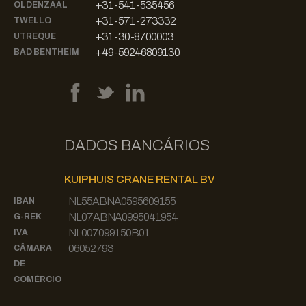
+31-541-535456
OLDENZAAL
+31-571-273332
TWELLO
+31-30-8700003
UTREQUE
+49-59246809130
BAD BENTHEIM
DADOS BANCÁRIOS
KUIPHUIS CRANE RENTAL BV
NL55ABNA0595609155
IBAN
NL07ABNA0995041954
G-REK
NL007099150B01
IVA
06052793
CÂMARA
DE
COMÉRCIO