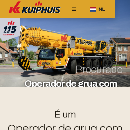
NL
Procurado
Operador de grua com
experiência
responder
em linha
ou através de
É um
info@kuiphuis.nl
Operador de grua com