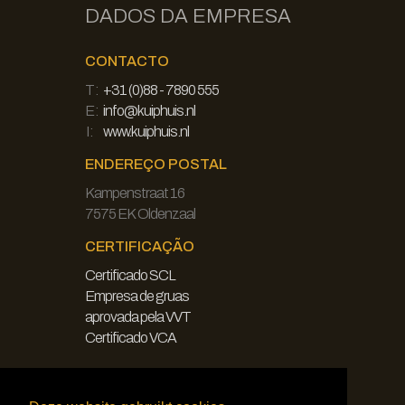
DADOS DA EMPRESA
CONTACTO
T:
+31 (0)88 - 7890 555
E:
info@kuiphuis.nl
I:
www.kuiphuis.nl
ENDEREÇO POSTAL
Kampenstraat 16
7575 EK Oldenzaal
CERTIFICAÇÃO
Certificado SCL
Empresa de gruas
aprovada pela VVT
Certificado VCA
JURÍDICO