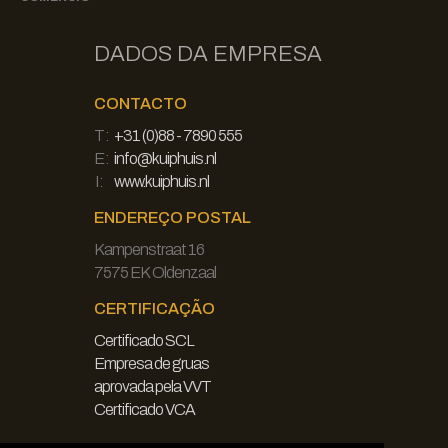
DADOS DA EMPRESA
CONTACTO
T:
+31 (0)88 - 7890 555
E:
info@kuiphuis.nl
I:
www.kuiphuis.nl
ENDEREÇO POSTAL
Kampenstraat 16
7575 EK Oldenzaal
CERTIFICAÇÃO
Certificado SCL
Empresa de gruas
aprovada pela VVT
Certificado VCA