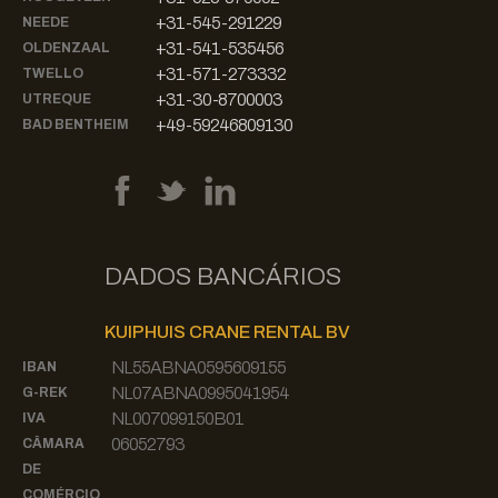
+31-545-291229
NEEDE
+31-541-535456
OLDENZAAL
+31-571-273332
TWELLO
+31-30-8700003
UTREQUE
+49-59246809130
BAD BENTHEIM
DADOS BANCÁRIOS
KUIPHUIS CRANE RENTAL BV
NL55ABNA0595609155
IBAN
NL07ABNA0995041954
G-REK
NL007099150B01
IVA
06052793
CÂMARA
DE
COMÉRCIO