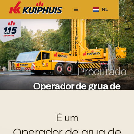
NL
Procurado
Operador de grua de
torre móvel
responder
em linha
ou através de
É um
info@kuiphuis.nl
Operador de grua de